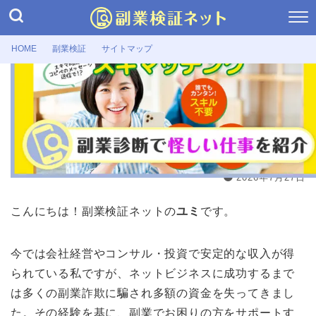
HOME
副業検証
サイトマップ
副業検証
スキマッチングの副業は怪しい？診
断結果・口コミに詐欺の可能性はない
か
2026年7月27日
こんにちは！副業検証ネットの
ユミ
です。
今では会社経営やコンサル・投資で安定的な収入が得
られている私ですが、ネットビジネスに成功するまで
は多くの副業詐欺に騙され多額の資金を失ってきまし
た。その経験を基に、副業でお困りの方をサポートす