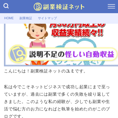
HOME
副業検証
サイトマップ
副業検証
【副業検証】モバカフェ(Moba Cafe)
の仕事内容・口コミ・評判を総ざらい
2026年6月3日
こんにちは！副業検証ネットの
ユミ
です。
私は今でこそネットビジネスで成功し起業にまで至っ
ていますが、過去には副業で多くの失敗を繰り返して
きました。このような私の経験が、少しでも副業や生
活で悩む方のお力になればと執筆を始めたのがこのブ
ログです。