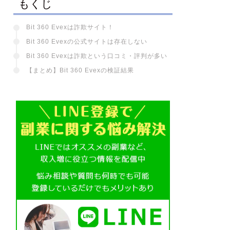
もくじ
Bit 360 Evexは詐欺サイト！
Bit 360 Evexの公式サイトは存在しない
Bit 360 Evexは詐欺という口コミ・評判が多い
【まとめ】Bit 360 Evexの検証結果