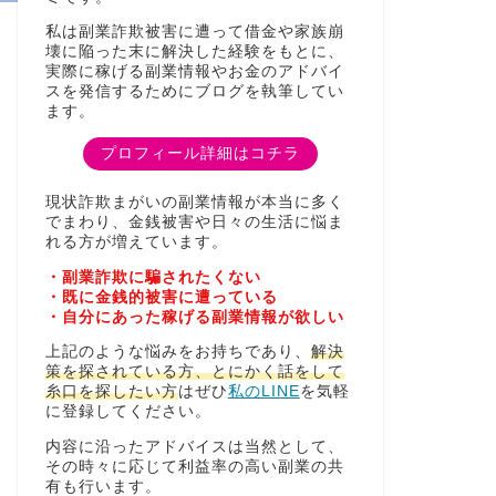
私は副業詐欺被害に遭って借金や家族崩
壊に陥った末に解決した経験をもとに、
実際に稼げる副業情報やお金のアドバイ
スを発信するためにブログを執筆してい
ます。
プロフィール詳細はコチラ
現状詐欺まがいの副業情報が本当に多く
でまわり、金銭被害や日々の生活に悩ま
れる方が増えています。
・副業詐欺に騙されたくない
・既に金銭的被害に遭っている
・自分にあった稼げる副業情報が欲しい
上記のような悩みをお持ちであり、
解決
策を探されている方、とにかく話をして
糸口を探したい方
はぜひ
私のLINE
を気軽
に登録してください。
内容に沿ったアドバイスは当然として、
その時々に応じて利益率の高い副業の共
有も行います。