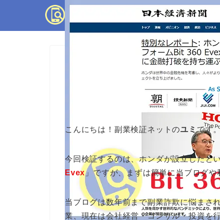
副業検証
Bit 360 Evexは
こんにちは！副業検証ネットの
ユミ
です
今回検証するのは、ホンダが設立したと
Evex
」ですが、まずは簡単に当ブログや
当ブログは数年前まで副業詐欺に悩まさ
業、現在は会社経営・コンサル・投資を