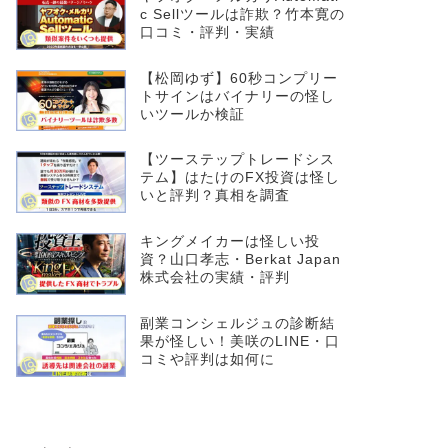
c Sellツールは詐欺？竹本寛の
口コミ・評判・実績
【松岡ゆず】60秒コンプリー
トサインはバイナリーの怪し
いツールか検証
【ツーステップトレードシス
テム】はたけのFX投資は怪し
いと評判？真相を調査
キングメイカーは怪しい投
資？山口孝志・Berkat Japan
株式会社の実績・評判
副業コンシェルジュの診断結
果が怪しい！美咲のLINE・口
コミや評判は如何に