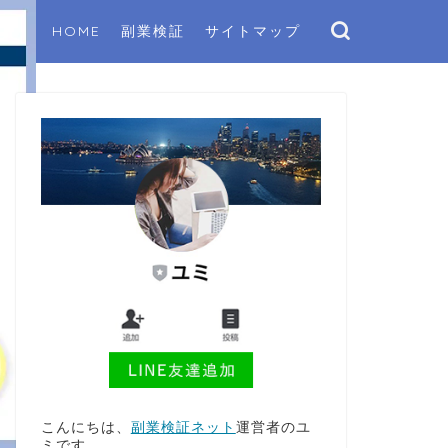
HOME
副業検証
サイトマップ
こんにちは、
副業検証ネット
運営者のユ
ミです。