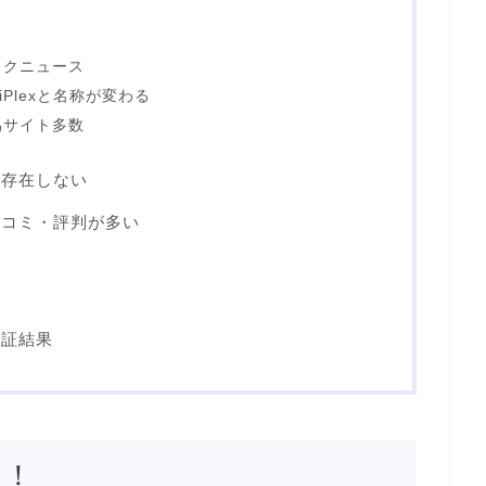
！
イクニュース
pp iPlexと名称が変わる
偽サイト多数
トは存在しない
いう口コミ・評判が多い
の検証結果
ト！