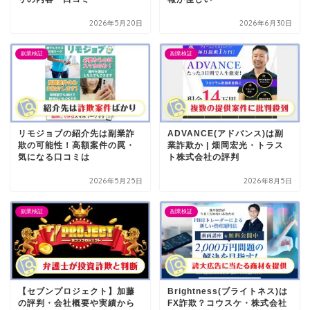
2026年5月20日
2026年6月30日
副業検証
副業検証
リモジョブの紹介先は副業詐
ADVANCE(アドバンス)は副
欺の可能性！高額案件の罠・
業詐欺か | 畑岡宏光・トラス
気になる口コミは
ト株式会社の評判
2026年5月25日
2026年8月5日
副業検証
副業検証
【セブンプロジェクト】加藤
Brightness(ブライトネス)は
の評判・会社概要や実績から
FX詐欺？コウスケ・株式会社