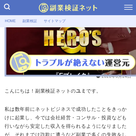
HOME
副業検証
サイトマップ
副業検証
森田岳のHERO’S(ヒーローズ)は詐
欺？資産構築プロジェクトの詳細・口
コミ
2026年6月24日
こんにちは！副業検証ネットの
ユミ
です。
私は数年前にネットビジネスで成功したことをきっか
けに起業し、今では会社経営・コンサル・投資なども
行いながら安定した収入を得られるようになりました
が、それまでは詐欺に遭うなど副業で多くの失敗をし