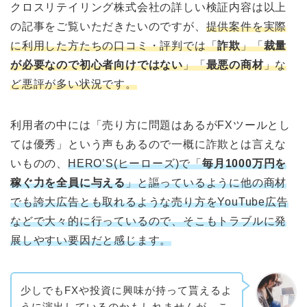
クロスリテイリング株式会社の詳しい検証内容は以上
の記事をご覧いただきたいのですが、
提供案件を実際
に利用した方たちの口コミ・評判では「
詐欺
」「
裁量
が必要なので初心者向けではない
」「
最悪の商材
」な
ど悪評が多い状況です。
利用者の中には「売り方に問題はあるがFXツールとし
ては優秀」という声もあるので一概に詐欺とは言えな
いものの、
HERO’S(ヒーローズ)で「
毎月1000万円を
稼ぐ力を全員に与える
」と謳っているように他の商材
でも誇大広告とも取れるような売り方をYouTube広告
などで大々的に行っているので、そこもトラブルに発
展しやすい要因だと感じます。
少しでもFXや投資に興味が持って貰えるよ
うに演出しているのかもしれませんが、こ