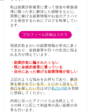
私は副業詐欺被害に遭って借金や家族崩
壊に陥った末に解決した経験をもとに、
実際に稼げる副業情報やお金のアドバイ
スを発信するためにブログを執筆してい
ます。
プロフィール詳細はコチラ
現状詐欺まがいの副業情報が本当に多く
でまわり、金銭被害や日々の生活に悩ま
れる方が増えています。
・副業詐欺に騙されたくない
・既に金銭的被害に遭っている
・自分にあった稼げる副業情報が欲しい
上記のような悩みをお持ちであり、
解決
策を探されている方、とにかく話をして
糸口を探したい方
はぜひ
私のLINE
を気軽
に登録してください。
内容に沿ったアドバイスは当然として、
その時々に応じて利益率の高い副業の共
有も行います。