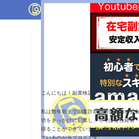
副業検証
【検証】有本周平のAm
詐欺？スクールの実態
こんにちは！副業検証ネットの
ユミ
です
私は数年前まで副業詐欺に遭い多額の資
功をきっかけに起業し、今では会社経営
得ることができています。私のこの経験
ているのが当ブログです。