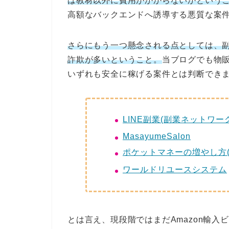
は教材以外に費用がかからないかという
高額なバックエンドへ誘導する悪質な案
さらにもう一つ懸念される点としては、
詐欺が多いということ。
当ブログでも物
いずれも安全に稼げる案件とは判断でき
LINE副業(副業ネットワー
MasayumeSalon
ポケットマネーの増やし方
ワールドリユースシステム
とは言え、現段階ではまだAmazon輸入