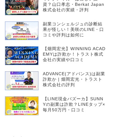
資？山口孝志・Berkat Japan
株式会社の実績・評判
副業コンシェルジュの診断結
果が怪しい！美咲のLINE・口
コミや評判は如何に
【畑岡宏光】WINNING ACAD
EMYは詐欺か！トラスト株式
会社の実績や口コミ
ADVANCE(アドバンス)は副業
詐欺か | 畑岡宏光・トラスト
株式会社の評判
【LINE現金バズーカ】SUNN
Yの副業は詐欺？LINEタップ×
毎月50万円・口コミ