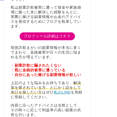
私は副業詐欺被害に遭って借金や家族崩
壊に陥った末に解決した経験をもとに、
実際に稼げる副業情報やお金のアドバイ
スを発信するためにブログを執筆してい
ます。
プロフィール詳細はコチラ
現状詐欺まがいの副業情報が本当に多く
でまわり、金銭被害や日々の生活に悩ま
れる方が増えています。
・副業詐欺に騙されたくない
・既に金銭的被害に遭っている
・自分にあった稼げる副業情報が欲しい
上記のような悩みをお持ちであり、
解決
策を探されている方、とにかく話をして
糸口を探したい方
はぜひ
私のLINE
を気軽
に登録してください。
内容に沿ったアドバイスは当然として、
その時々に応じて利益率の高い副業の共
有も行います。