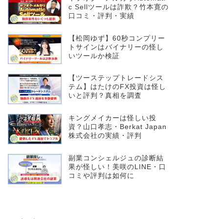
c Sellツールは詐欺？竹本寛の
口コミ・評判・実績
【松岡ゆず】60秒コンプリー
トサインはバイナリーの怪し
いツールか検証
【ツーステップトレードシス
テム】はたけのFX投資は怪し
いと評判？真相を調査
キングメイカーは怪しい投
資？山口孝志・Berkat Japan
株式会社の実績・評判
副業コンシェルジュの診断結
果が怪しい！美咲のLINE・口
コミや評判は如何に