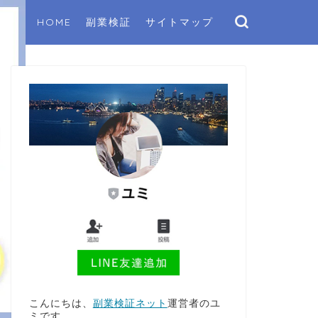
HOME
副業検証
サイトマップ
こんにちは、
副業検証ネット
運営者のユ
ミです。