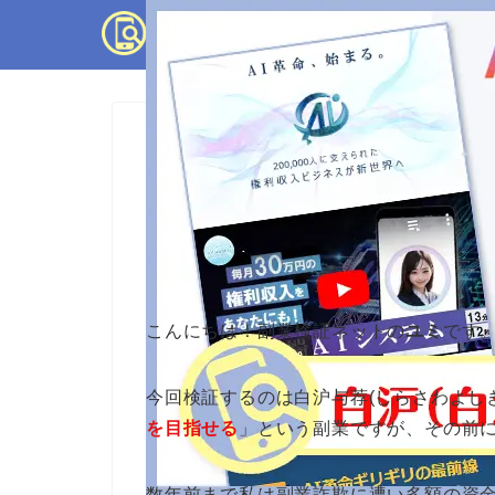
副業検証
白沪与荐の権利収入は
態や口コミ・評判
こんにちは！副業検証ネットの
ユミ
です
今回検証するのは白沪与荐(しらさわよし
を目指せる
」という副業ですが、その前
数年前まで私は副業詐欺に遭い多額の資