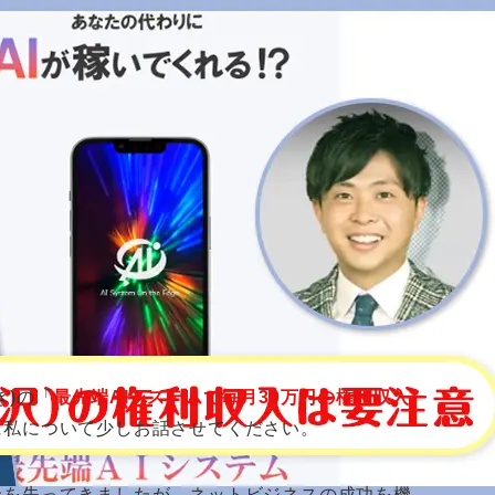
怪しい副業？AIシステムの実
2026年4月20日
。
き)の「
最先端AIシステムで毎月30万円の権利収入
に私について少しお話させてください。
金を失ってきましたが、ネットビジネスの成功を機