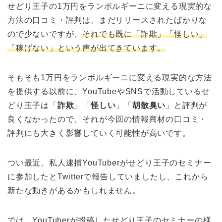
せどり王子の1万円をランボルギーニに変える現実的な
方法の口コミ・評判は、まだリリースされたばかりな
ので少ないですが、
それでも既に「詐欺」「怪しい」
「稼げない」という声が出てきています。
そもそも1万円をランボルギーニに変える現実的な方法
を提供する以前に、YouTubeやSNSで活動しているせ
どり王子は「
詐欺
」「
怪しい
」「
胡散臭い
」と評判が
良くなかったので、それが今回の情報商材の口コミ・
評判にも大きく影響していく可能性が高いです。
つい最近、私人逮捕YouTuberがせどり王子のセミナー
に参加したとTwitterで報告していましたし、これから
新たな動きがあるかもしれません。
では、YouTuberが投稿したせどり王子のセミナーの様