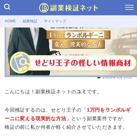
HOME
副業検証
サイトマップ
副業検証
せどり王子が怪しいと評判！転売ヤー
は1万円をランボルギーニに変えるの
か
2026年6月10日
こんにちは！副業検証ネットの
ユミ
です。
今回検証するのは、せどり王子の「
1万円をランボルギ
ーニに変える現実的な方法
」という副業案件ですが、
検証の前に私が何者か軽く紹介させていただきます。