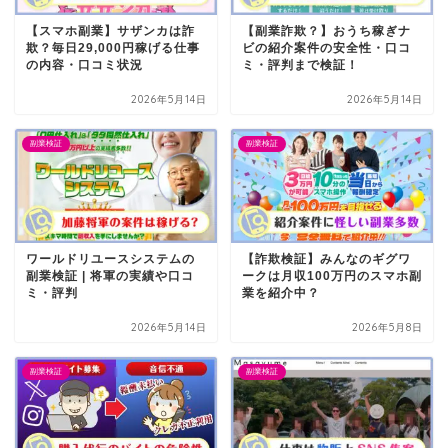
【スマホ副業】サザンカは詐
【副業詐欺？】おうち稼ぎナ
欺？毎日29,000円稼げる仕事
ビの紹介案件の安全性・口コ
の内容・口コミ状況
ミ・評判まで検証！
2026年5月14日
2026年5月14日
副業検証
副業検証
ワールドリユースシステムの
【詐欺検証】みんなのギグワ
副業検証 | 将軍の実績や口コ
ークは月収100万円のスマホ副
ミ・評判
業を紹介中？
2026年5月14日
2026年5月8日
副業検証
副業検証