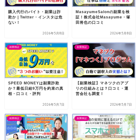
購入代行のバイト・副業は詐
MasayumeSalonの副業を検
欺か | Twitter・インスタは危
証！株式会社Masayume・塚
ない！
田将也の口コミ
2026年5月8日
2026年5月8日
副業検証
副業検証
SPEED MONEYは副業詐欺
【副業検証】マネツクのアプ
か？最低日給9万円を約束の真
リの仕組みとは？口コミ・運
相・口コミ・評判
営会社も調査！
2026年5月7日
2026年5月7日
副業検証
副業検証