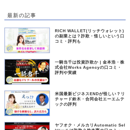
最新の記事
RICH WALLET(リッチウォレット)
の副業とは？詐欺・怪しいという口
コミ・評判も
一騎当千は投資詐欺か | 金本浩・株
式会社Works Agencyの口コミ・
評判や実績
米国最新ビジネスENDが怪しい？リ
チャード鈴木・合同会社エーエムテ
ックの評判
ヤフオク・メルカリAutomatic Sel