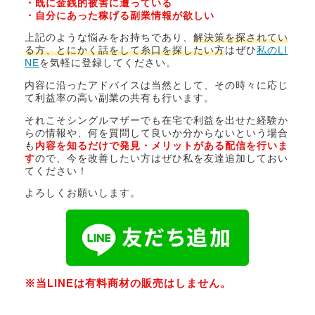
・既に金銭的被害に遭っている
・自分にあった稼げる副業情報が欲しい
上記のような悩みをお持ちであり、
解決策を探されてい
る方、とにかく話をして糸口を探したい方
はぜひ
私のLI
NE
を気軽に登録してください。
内容に沿ったアドバイスは当然として、その時々に応じ
て利益率の高い副業の共有も行います。
それこそシングルマザーでも在宅で利益を出せた経験か
らの情報や、何を質問して良いか分からないという場合
も
内容を知るだけで発見・メリットがある配信を行いま
す
ので、今を改善したい方はぜひ私を友達追加しておい
てください！
よろしくお願いします。
※当LINEは有料商材の販売はしません。