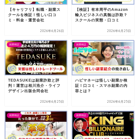
【キャリフリ】転職・副業ス
【検証】有本周平のAmazon
クールを検証！怪しい口コ
輸入ビジネスの真髄は詐欺？
ミ・料金・運営会社
スクールの実態・口コミ
2026年6月26日
2026年6月25日
副業検証
副業検証
TEDASUKEは副業詐欺と評
ハピマネーは怪しい副業か検
判！運営は相川浩介・ライフ
証！口コミ・スマホ副業の内
デザイン出版合同会社
容とは？
2026年6月25日
2026年6月25日
副業検証
副業検証