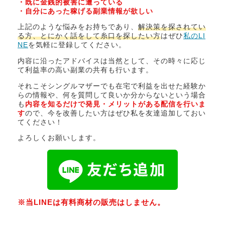
・既に金銭的被害に遭っている
・自分にあった稼げる副業情報が欲しい
上記のような悩みをお持ちであり、
解決策を探されてい
る方、とにかく話をして糸口を探したい方
はぜひ
私のLI
NE
を気軽に登録してください。
内容に沿ったアドバイスは当然として、その時々に応じ
て利益率の高い副業の共有も行います。
それこそシングルマザーでも在宅で利益を出せた経験か
らの情報や、何を質問して良いか分からないという場合
も
内容を知るだけで発見・メリットがある配信を行いま
す
ので、今を改善したい方はぜひ私を友達追加しておい
てください！
よろしくお願いします。
※当LINEは有料商材の販売はしません。