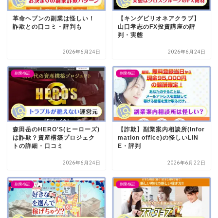
革命ヘブンの副業は怪しい！
【キングビリオネアクラブ】
詐欺との口コミ・評判も
山口孝志のFX投資講座の評
判・実態
2026年6月24日
2026年6月24日
副業検証
副業検証
森田岳のHERO'S(ヒーローズ)
【詐欺】副業案内相談所(Infor
は詐欺？資産構築プロジェク
mation office)の怪しいLIN
トの詳細・口コミ
E・評判
2026年6月24日
2026年6月22日
副業検証
副業検証