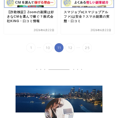
【詐欺検証】Zoomの副業は好
スマジョブα(スマジョブアル
きなCMを選んで稼ぐ？株式会
ファ)は安全？スマホ副業の実
社KING・口コミ情報
態・口コミ
2026年6月22日
2026年6月22日
...
...
1
10
11
12
25