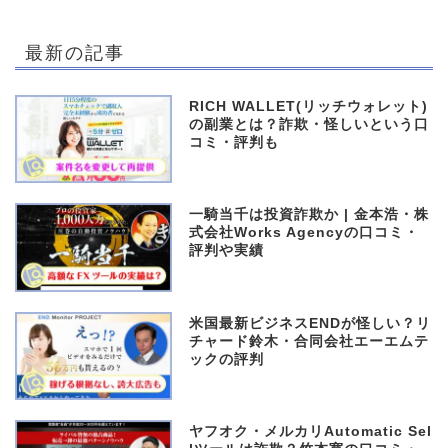
最新の記事
RICH WALLET(リッチウォレット)
の副業とは？詐欺・怪しいという口
コミ・評判も
一騎当千は投資詐欺か | 金本浩・株
式会社Works Agencyの口コミ・
評判や実績
米国最新ビジネスENDが怪しい？リ
チャード鈴木・合同会社エーエムテ
ックの評判
ヤフオク・メルカリAutomatic Sel