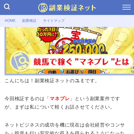
HOME
副業検証
サイトマップ
副業検証
マネプレとは競馬の副業詐欺か！口コ
ミ・評判や運営会社まで検証
2026年7月2日
こんにちは！副業検証ネットの
ユミ
です。
今回検証するのは「
マネプレ
」という副業案件です
が、まずは私について軽くお話させてください。
ネットビジネスの成功を機に現在は会社経営やコンサ
ル・投資も行い安定的な収入を得られるようになった