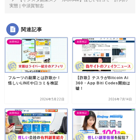
実態 | 中須賀智志
関連記事
副業検証
副業検証
フルーツの副業とは詐欺か！
【詐欺】テスラがBitcoin Ai
怪しいLINEや口コミを検証
360・App Biti Codes開始は
嘘！
2026年5月22日
2026年7月14日
副業検証
副業検証