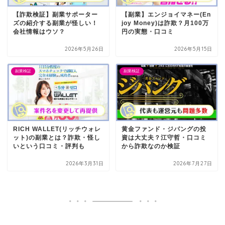
【詐欺検証】副業サポーター
【副業】エンジョイマネー(En
ズの紹介する副業が怪しい！
joy Money)は詐欺？月100万
会社情報はウソ？
円の実態・口コミ
2026年5月26日
2026年5月15日
副業検証
副業検証
RICH WALLET(リッチウォレ
黄金ファンド・ジパングの投
ット)の副業とは？詐欺・怪し
資は大丈夫？江守哲・口コミ
いという口コミ・評判も
から詐欺なのか検証
2026年3月31日
2026年7月27日