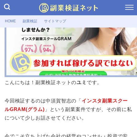
HOME
副業検証
サイトマップ
副業検証
【インスタ副業スクールGRAM】怪し
い口コミ・評判の実態 | 中須賀智志
2026年6月3日
こんにちは！副業検証ネットの
ユミ
です。
今回検証するのは中須賀智志の「
インスタ副業スクー
ルGRAM(グラム)
」という副業案件ですが、その前に私
について少しお話させてください。
今でこそ立ち上げた会社の経営やコンサル・投資で安