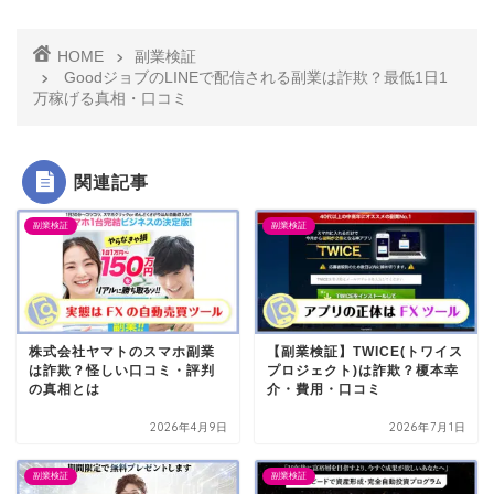
HOME
副業検証
GoodジョブのLINEで配信される副業は詐欺？最低1日1
万稼げる真相・口コミ
関連記事
副業検証
副業検証
株式会社ヤマトのスマホ副業
【副業検証】TWICE(トワイス
は詐欺？怪しい口コミ・評判
プロジェクト)は詐欺？榎本幸
の真相とは
介・費用・口コミ
2026年4月9日
2026年7月1日
副業検証
副業検証