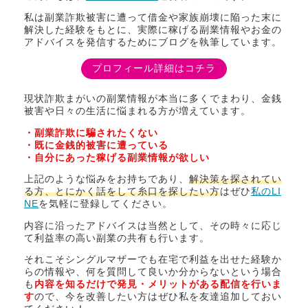
私は副業詐欺被害に遭って借金や家族崩壊に陥った末に
解決した経験をもとに、実際に稼げる副業情報やお金の
アドバイスを発信するためにブログを執筆しています。
プロフィール詳細はコチラ
現状詐欺まがいの副業情報が本当に多くでまわり、金銭
被害や日々の生活に悩まれる方が増えています。
・副業詐欺に騙されたくない
・既に金銭的被害に遭っている
・自分にあった稼げる副業情報が欲しい
上記のような悩みをお持ちであり、
解決策を探されてい
る方、とにかく話をして糸口を探したい方
はぜひ
私のLI
NE
を気軽に登録してください。
内容に沿ったアドバイスは当然として、その時々に応じ
て利益率の高い副業の共有も行います。
それこそシングルマザーでも在宅で利益を出せた経験か
らの情報や、何を質問して良いか分からないという場合
も
内容を知るだけで発見・メリットがある配信を行いま
す
ので、今を改善したい方はぜひ私を友達追加しておい