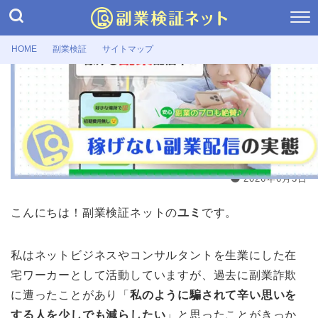
HOME
副業検証
サイトマップ
副業検証
GoodジョブのLINEで配信される副業
は詐欺？最低1日1万稼げる真相・口コ
ミ
2026年6月3日
こんにちは！副業検証ネットの
ユミ
です。
私はネットビジネスやコンサルタントを生業にした在
宅ワーカーとして活動していますが、過去に副業詐欺
に遭ったことがあり「
私のように騙されて辛い思いを
する人を少しでも減らしたい
」と思ったことがきっか