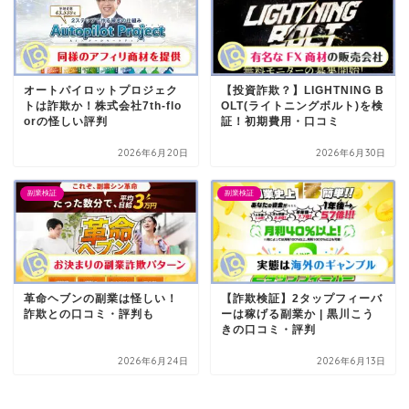
オートパイロットプロジェク
【投資詐欺？】LIGHTNING B
トは詐欺か！株式会社7th-flo
OLT(ライトニングボルト)を検
orの怪しい評判
証！初期費用・口コミ
2026年6月20日
2026年6月30日
副業検証
副業検証
革命ヘブンの副業は怪しい！
【詐欺検証】2タップフィーバ
詐欺との口コミ・評判も
ーは稼げる副業か | 黒川こう
きの口コミ・評判
2026年6月24日
2026年6月13日