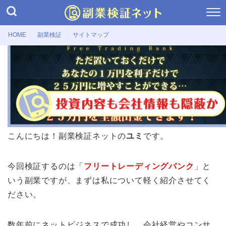
HOME
副業検証
サイトマップ
副業検証
フリートレーディングバンクとは？
副業詐欺の可能性や口コミ・評判
2026年4月25日
こんにちは！副業検証ネットの
ユミ
です。
今回検証するのは「
フリートレーディングバンク
」と
いう副業ですが、まずは私について軽く紹介させてく
ださい。
数年前にネットビジネスで成功し、会社経営やコンサ