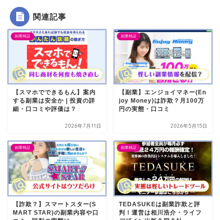
関連記事
副業検証
副業検証
【スマホでできるもん】案内
【副業】エンジョイマネー(En
する副業は安全か | 投資の詳
joy Money)は詐欺？月100万
細・口コミや評価は？
円の実態・口コミ
2026年7月11日
2026年5月15日
副業検証
副業検証
【詐欺？】スマートスター(S
TEDASUKEは副業詐欺と評
MART STAR)の副業内容や口
判！運営は相川浩介・ライフ