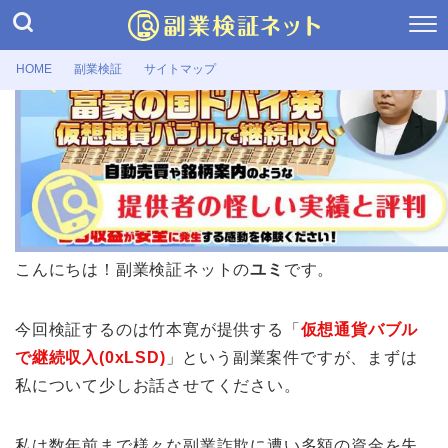
HOME
副業検証
サイトマップ
副業検証
【0xLSD】竹本寛の怪しい口コミ・評
判！仮想通貨バブルで継続収入とは
2026年6月19日
こんにちは！副業検証ネットの
ユミ
です。
今回検証するのは竹本寛が提供する「
仮想通貨バブル
で継続収入(0xLSD)
」という副業案件ですが、まずは
私について少しお話させてください。
私は数年前まで様々な副業詐欺に遭い多額の資金を失