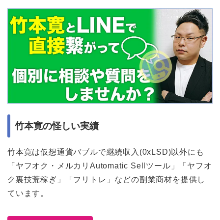
竹本寛の怪しい実績
竹本寛は仮想通貨バブルで継続収入(0xLSD)以外にも
「ヤフオク・メルカリAutomatic Sellツール」「ヤフオ
ク裏技荒稼ぎ」「フリトレ」などの副業商材を提供し
ています。